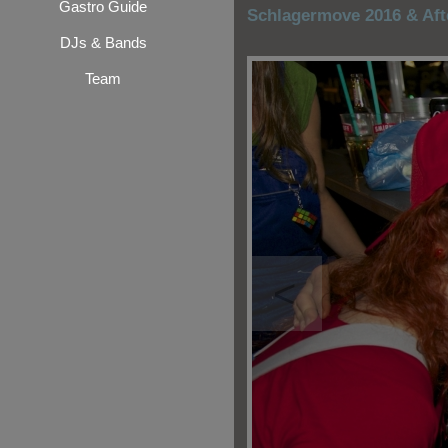
Gastro Guide
Schlagermove 2016 & Aft
DJs & Bands
Team
<