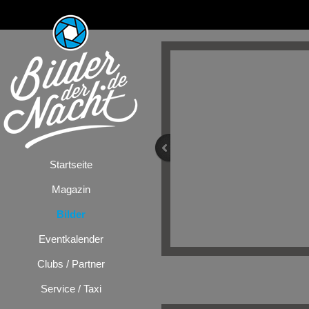
Startseite
Magazin
Bilder
Eventkalender
Clubs / Partner
Bilder
/
Festiv
Service / Taxi