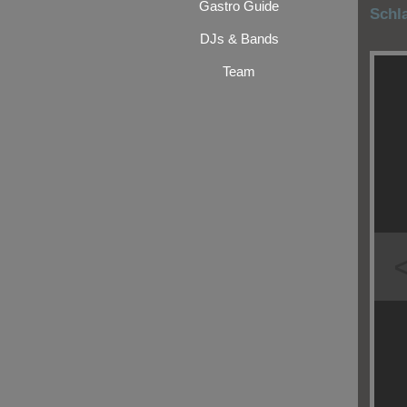
Gastro Guide
Schl
DJs & Bands
Team