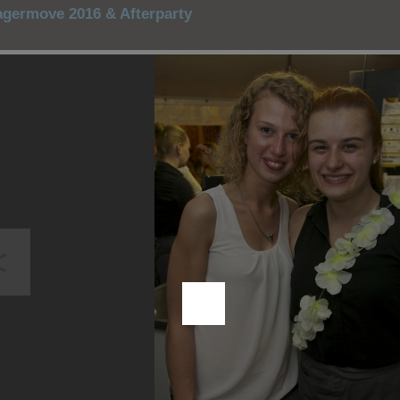
agermove 2016 & Afterparty
<