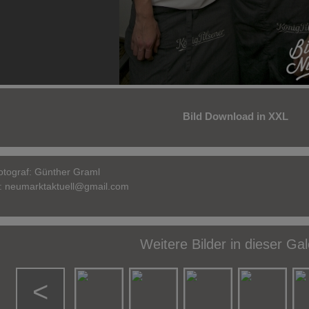
Bild Download in XXL
otograf:
Günther Graml
l:
neumarktaktuell@gmail.com
Weitere Bilder in dieser Gal
<