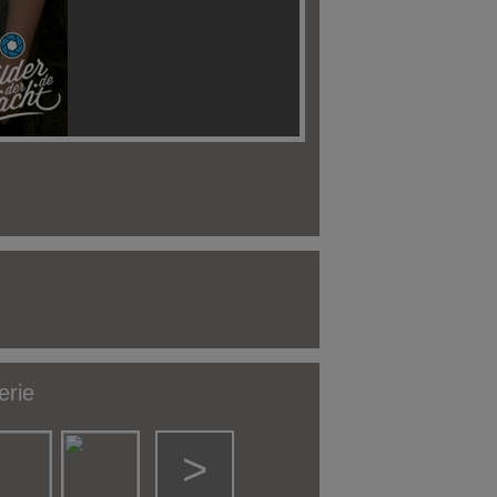
erie
>