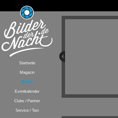
Startseite
Magazin
Bilder
Eventkalender
Clubs / Partner
Bilder
/
Festiv
Service / Taxi