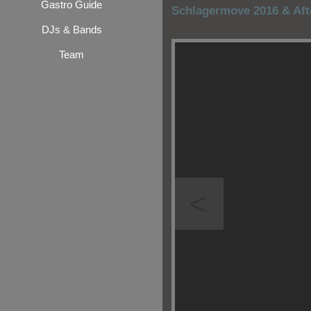
Gastro Guide
Schlagermove 2016 & Aft
DJs & Bands
Team
<