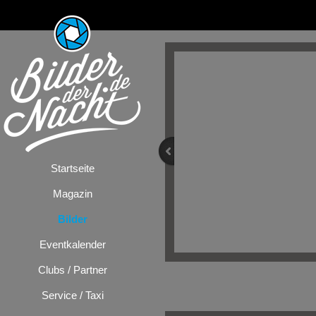
Startseite
Magazin
Bilder
Eventkalender
Clubs / Partner
Bilder
/
Festiv
Service / Taxi