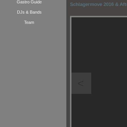
Gastro Guide
Schlagermove 2016 & Aft
DJs & Bands
Team
<