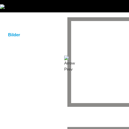
Startseite
Magazin
Bilder
Eventkalender
Clubs / Partner
Service / Taxi
Gastro Guide
DJs & Bands
Team
Bilder
/
Festiv