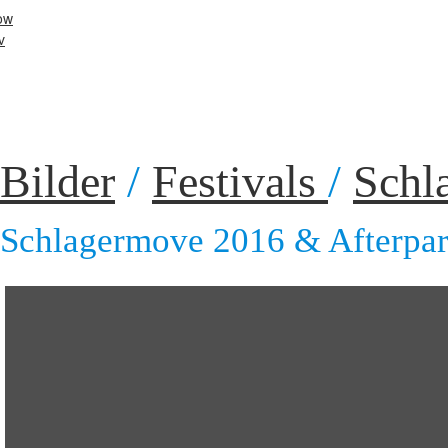
Bilder
/
Festivals
/
Schl
Schlagermove 2016 & Afterpar