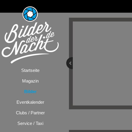
Startseite
Magazin
Bilder
Eventkalender
Clubs / Partner
Bilder
/
Festiv
Service / Taxi