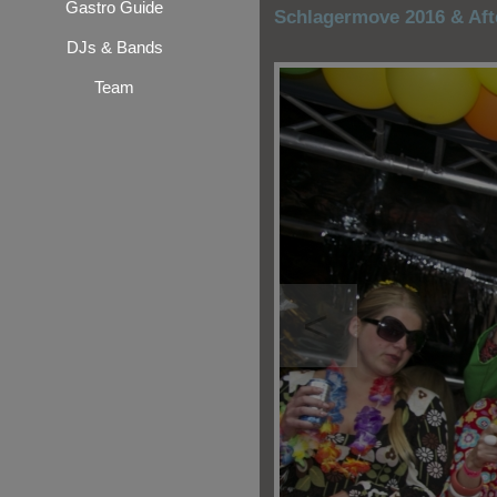
Gastro Guide
Schlagermove 2016 & Aft
DJs & Bands
Team
<