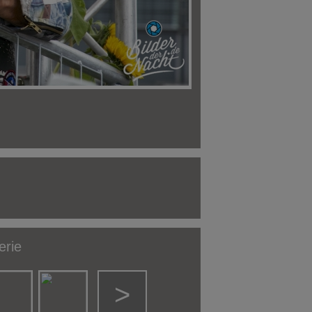
erie
>