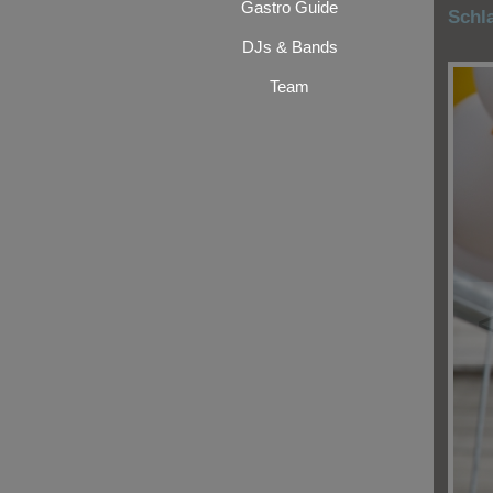
Gastro Guide
Schl
DJs & Bands
Team