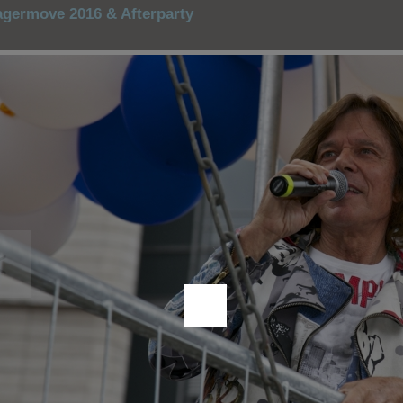
agermove 2016 & Afterparty
<