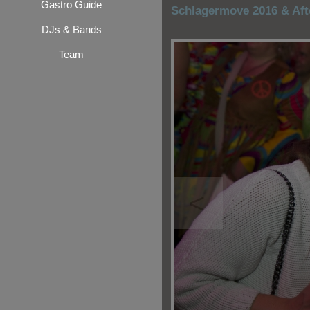
Gastro Guide
Schlagermove 2016 & Aft
DJs & Bands
Team
<