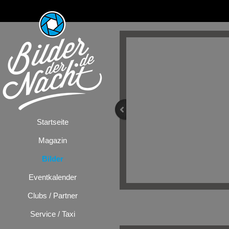
Startseite
Magazin
Bilder
Eventkalender
Clubs / Partner
Bilder
/
Festiv
Service / Taxi