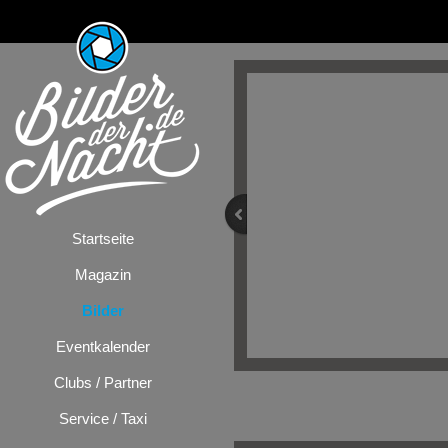
Startseite
Magazin
Bilder
Eventkalender
Clubs / Partner
Bilder
/
Festiv
Service / Taxi