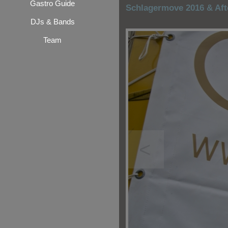
Gastro Guide
Schlagermove 2016 & Aft
DJs & Bands
Team
<