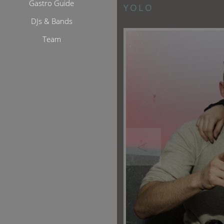
Gastro Guide
Y O L O
DJs & Bands
Team
<