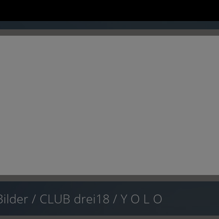
1
2
Bilder
/
CLUB drei18
/
Y O L O