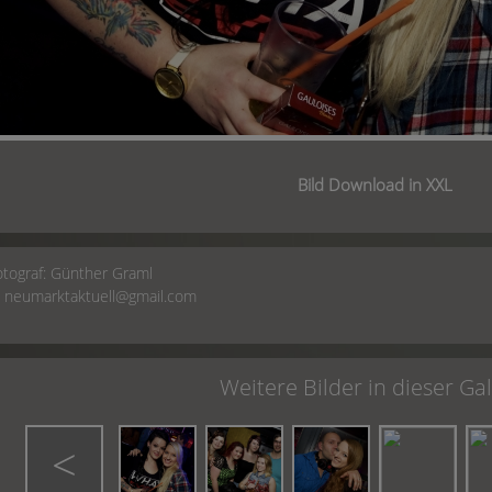
Bild Download in XXL
otograf:
Günther Graml
:
neumarktaktuell@gmail.com
Weitere Bilder in dieser Gal
<