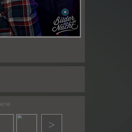
erie
>