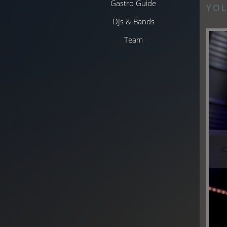
Gastro Guide
Y O L
DJs & Bands
Team