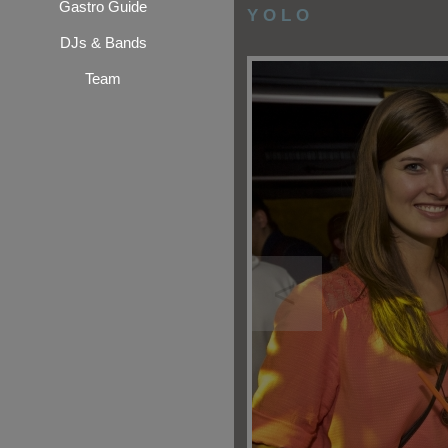
Gastro Guide
Y O L O
DJs & Bands
Team
<