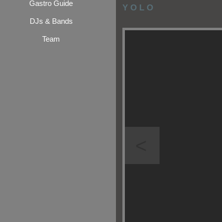
Gastro Guide
Y O L O
DJs & Bands
Team
<