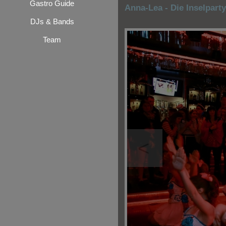
Gastro Guide
Anna-Lea - Die Inselpart
DJs & Bands
Team
<