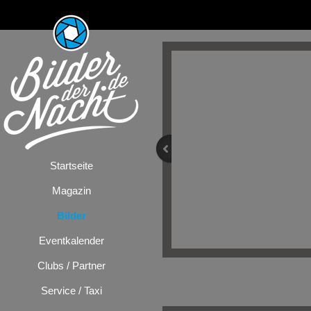
Startseite
Magazin
Bilder
Eventkalender
Clubs / Partner
Bilder
/
Milljöh
Service / Taxi