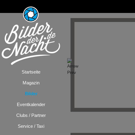
Startseite
Magazin
Bilder
Eventkalender
Clubs / Partner
Bilder
/
Milljöh
Service / Taxi