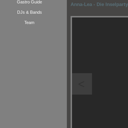
Gastro Guide
Anna-Lea - Die Inselpart
DJs & Bands
Team
<