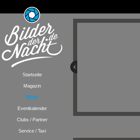
Startseite
Magazin
Bilder
Eventkalender
Clubs / Partner
Bilder
/
Milljöh
Service / Taxi