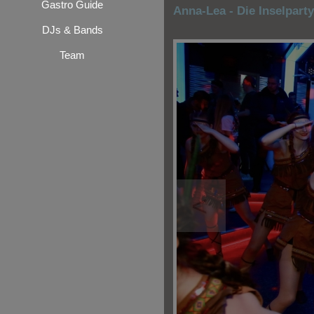
Gastro Guide
Anna-Lea - Die Inselpart
DJs & Bands
Team
<