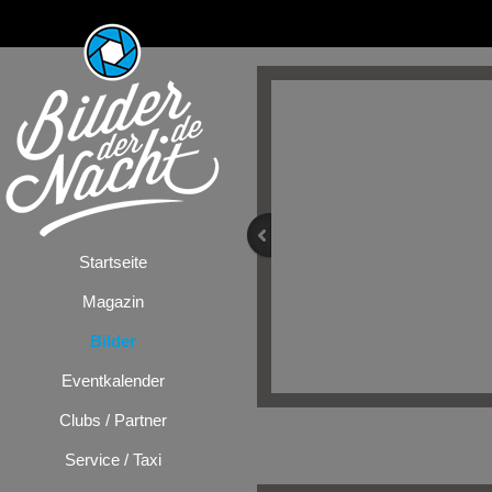
Startseite
Magazin
Bilder
Eventkalender
Clubs / Partner
Bilder
/
Milljöh
Service / Taxi