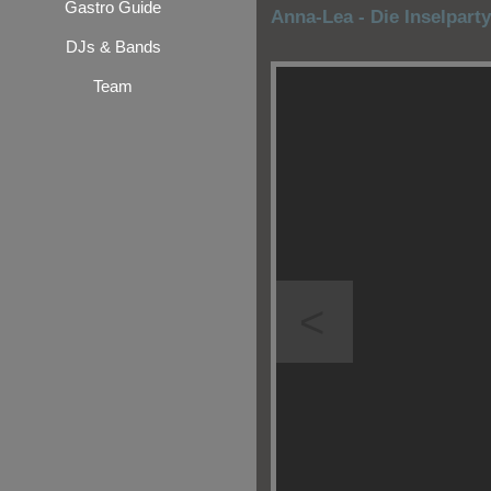
Gastro Guide
Anna-Lea - Die Inselpart
DJs & Bands
Team
<