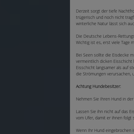
Derzeit sorgt der tiefe Nachtfr
trügerisch und noch nicht trag
winterliche Natur lässt sich a
Die Deutsche Lebens-Rettungs-G
Wichtig ist es, erst viele Tage
Bei Seen sollte die Eisdecke m
vermeintlich dicken Eisschich
Eisschicht langsamer als auf 
die Strömungen verursachen, 
Achtung Hundebesitzer:
Nehmen Sie Ihren Hund in der
Lassen Sie ihn nicht auf das Ei
vom Ufer, damit er ihnen folgt 
Wenn Ihr Hund eingebrochen ist