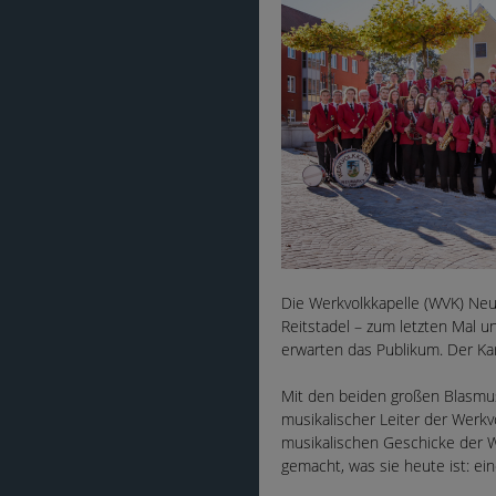
Die Werkvolkkapelle (WVK) Neu
Reitstadel – zum letzten Mal u
erwarten das Publikum. Der Kar
Mit den beiden großen Blasmus
musikalischer Leiter der Werkvo
musikalischen Geschicke der W
gemacht, was sie heute ist: ei