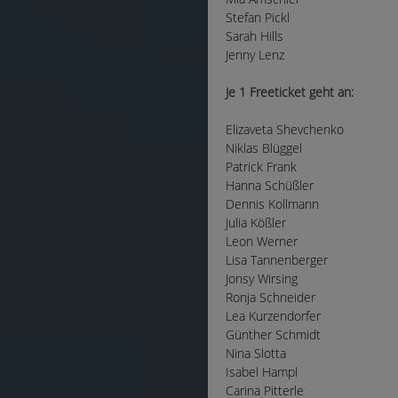
Stefan Pickl
Sarah Hills
Jenny Lenz
Je 1 Freeticket geht an:
Elizaveta Shevchenko
Niklas Blüggel
Patrick Frank
Hanna Schüßler
Dennis Kollmann
Julia Kößler
Leon Werner
Lisa Tannenberger
Jonsy Wirsing
Ronja Schneider
Lea Kurzendorfer
Günther Schmidt
Nina Slotta
Isabel Hampl
Carina Pitterle