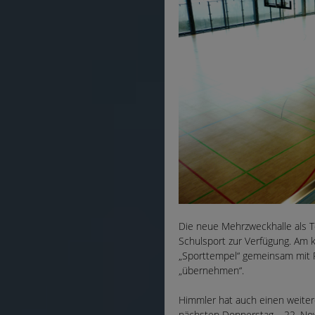
Die neue Mehrzweckhalle als Te
Schulsport zur Verfügung. Am
„Sporttempel“ gemeinsam mit 
„übernehmen“.
Himmler hat auch einen weite
nächsten Donnerstag – 22. Nov