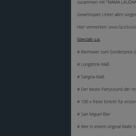
zusammen mit "MAMA LAUDAA
Gewinnspiel: Unter allen vorgem
Hier vormerken:
www.facebook
Specials u.a.
# Biertower zum Sonderpreis (u
# Longdrink-Maß
# Sangria-Maß
# Der beste Partysound der In
# 100 x freier Eintritt für erst
# San Miguel Bier
# Wer in einem original Malle S