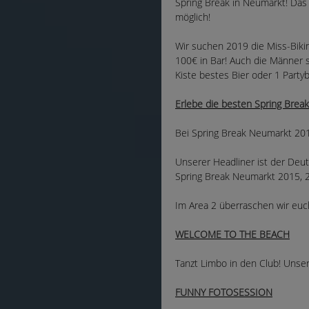
Spring Break in Neumarkt! Das 
möglich!
Wir suchen 2019 die Miss-Bikin
100€ in Bar! Auch die Männer 
Kiste bestes Bier oder 1 Partyb
Erlebe die besten Spring Break-
Bei Spring Break Neumarkt 201
Unserer Headliner ist der Deut
Spring Break Neumarkt 2015,
Im Area 2 überraschen wir euch
WELCOME TO THE BEACH
Tanzt Limbo in den Club! Unse
FUNNY FOTOSESSION