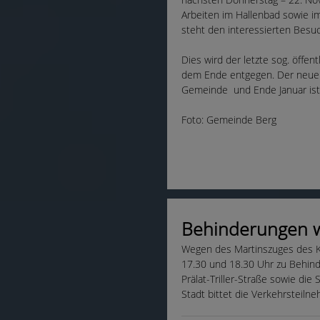
Arbeiten im Hallenbad sowie im
steht den interessierten Besuc
Dies wird der letzte sog. öffe
dem Ende entgegen. Der neue 
Gemeinde und Ende Januar ist n
Foto: Gemeinde Berg
Behinderungen 
Wegen des Martinszuges des K
17.30 und 18.30 Uhr zu Behin
Prälat-Triller-Straße sowie die
Stadt bittet die Verkehrsteil