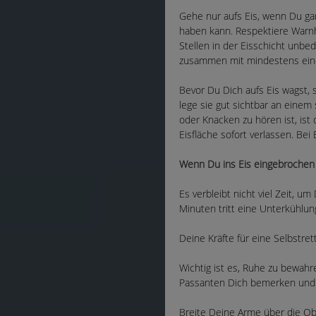
Gehe nur aufs Eis, wenn Du gan
haben kann. Respektiere Warnh
Stellen in der Eisschicht unbed
zusammen mit mindestens ein
Bevor Du Dich aufs Eis wagst,
lege sie gut sichtbar an einem 
oder Knacken zu hören ist, ist d
Eisfläche sofort verlassen. Bei
Wenn Du ins Eis eingebrochen 
Es verbleibt nicht viel Zeit, u
Minuten tritt eine Unterkühlu
Deine Kräfte für eine Selbstre
Wichtig ist es, Ruhe zu bewahr
Passanten Dich bemerken und 
Breite Deine Arme über die Obe