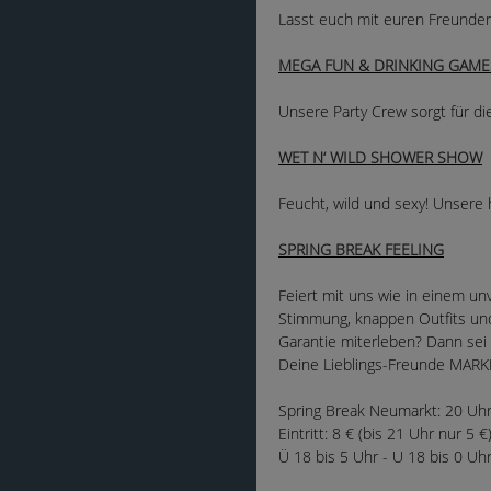
Lasst euch mit euren Freunden
MEGA FUN & DRINKING GAME
Unsere Party Crew sorgt für di
WET N‘ WILD SHOWER SHOW
Feucht, wild und sexy! Unsere 
SPRING BREAK FEELING
Feiert mit uns wie in einem u
Stimmung, knappen Outfits und 
Garantie miterleben? Dann sei 
Deine Lieblings-Freunde MARK
Spring Break Neumarkt: 20 Uhr 
Eintritt: 8 € (bis 21 Uhr nur 5 €
Ü 18 bis 5 Uhr - U 18 bis 0 Uh