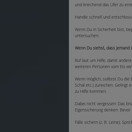
und kriechend das Ufer zu erre
Handle schnell und entschloss
Wenn Du in Sicherheit bist, be
untersuchen.
Wenn Du siehst, dass jemand i
Ruf laut um Hilfe, damit andere
weiteren Personen vom Eis win
Wenn möglich, solltest Du die E
Schal etc.) zureichen. Gelingt
zu Hilfe kommen.
Dabei nicht vergessen: Das brüc
Eigensicherung denken. Bevor d
Fälle sichern (z. B. Leine). Spr