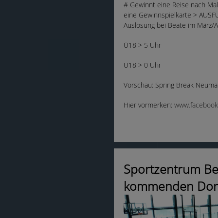
# Gewinnt eine Reise nach Mal
eine Gewinnspielkarte > AUSFÜ
Auslosung bei Beate im März/Ap
Ü18 > 5 Uhr
U18 > 0 Uhr
Vorschau: Spring Break Neuma
Hier vormerken:
www.facebook
Sportzentrum Ber
kommenden Don