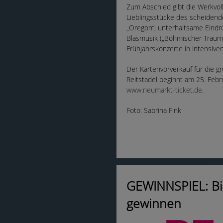
Zum Abschied gibt die Werkvol
Lieblingsstücke des scheiden
„Oregon“, unterhaltsame Eindrü
Blasmusik („Böhmischer Traum“)
Frühjahrskonzerte in intensi
Der Kartenvorverkauf für die 
Reitstadel beginnt am 25. Febru
www.neumarkt-ticket.de
.
Foto: Sabrina Fink
GEWINNSPIEL: Bie
gewinnen