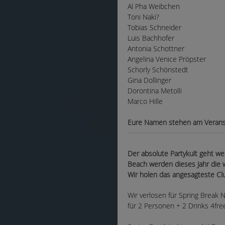
Al Pha Weibchen
Toni Naki?
Tobias Schneider
Luis Bachhofer
Antonia Schottner
Angelina Venice Pröpster
Schorly Schönstedt
Gina Dollinger
Dorontina Metolli
Marco Hille
Eure Namen stehen am Veransta
Der absolute Partykult geht we
Beach werden dieses Jahr die w
Wir holen das angesagteste Clu
Wir verlosen für Spring Break
für 2 Personen + 2 Drinks 4fre