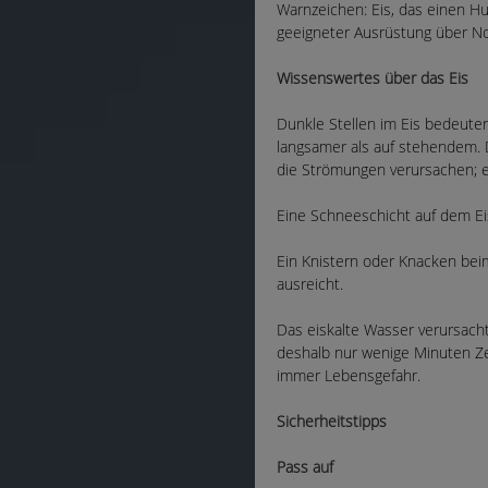
Warnzeichen: Eis, das einen Hu
geeigneter Ausrüstung über No
Wissenswertes über das Eis
Dunkle Stellen im Eis bedeute
langsamer als auf stehendem. 
die Strömungen verursachen; 
Eine Schneeschicht auf dem Eis
Ein Knistern oder Knacken beim 
ausreicht.
Das eiskalte Wasser verursach
deshalb nur wenige Minuten Ze
immer Lebensgefahr.
Sicherheitstipps
Pass auf