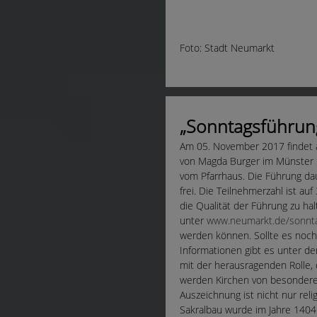
Foto: Stadt Neumarkt
„Sonntagsführung
Am 05. November 2017 findet a
von Magda Burger im Münster S
vom Pfarrhaus. Die Führung dau
frei. Die Teilnehmerzahl ist a
die Qualität der Führung zu hal
unter
www.neumarkt.de/sonnt
werden können. Sollte es noch
Informationen gibt es unter 
mit der herausragenden Rolle,
werden Kirchen von besonderer
Auszeichnung ist nicht nur rel
Sakralbau wurde im Jahre 1404 