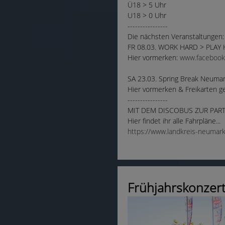
Ü18 > 5 Uhr
U18 > 0 Uhr
----------------
Die nächsten Veranstaltungen:
FR 08.03. WORK HARD > PLAY HA
Hier vormerken:
www.facebook
SA 23.03. Spring Break Neuma
Hier vormerken & Freikarten 
----------------
MIT DEM DISCOBUS ZUR PART
Hier findet ihr alle Fahrpläne...
https://www.landkreis-neumar
Frühjahrskonzert