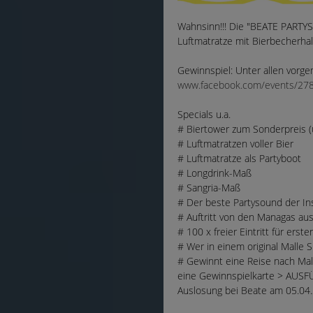
Wahnsinn!!! Die "BEATE PARTYS
Luftmatratze mit Bierbecherhal
Gewinnspiel: Unter allen vorgem
www.facebook.com/events/27
Specials u.a.
# Biertower zum Sonderpreis (u
# Luftmatratzen voller Bier
# Luftmatratze als Partyboot
# Longdrink-Maß
# Sangria-Maß
# Der beste Partysound der In
# Auftritt von den Managas au
# 100 x freier Eintritt für erst
# Wer in einem original Malle 
# Gewinnt eine Reise nach Mal
eine Gewinnspielkarte > AUSFÜ
Auslosung bei Beate am 05.04