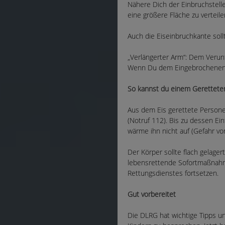
Nähere Dich der Einbruchstelle
eine größere Fläche zu verteile
Auch die Eiseinbruchkante soll
„Verlängerter Arm“: Dem Verunfa
Wenn Du dem Eingebrochenen di
So kannst du einem Gerettete
Aus dem Eis gerettete Personen
(Notruf 112). Bis zu dessen Ei
wärme ihn nicht auf (Gefahr von
Der Körper sollte flach gelage
lebensrettende Sofortmaßnahm
Rettungsdienstes fortsetzen.
Gut vorbereitet
Die DLRG hat wichtige Tipps unt