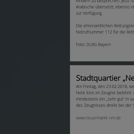
Kindern zu besprechen. Jetzt h
Arabische übersetzt; ebenso st
zur Verfügung.
Die ehrenamtlichen Rettungskr
Notrufnummer 112 für die Rett
Foto: DLRG Bayern
Stadtquartier „
Am Freitag, den 23.02.2018, w
Note Eins im Zeugnis belohnt. 
mindestens ein „sehr gut“ in s
des Zeugnisses direkt bei der 
www.neuermarkt-nm.de