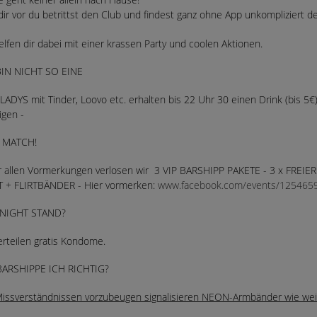
 dir vor du betrittst den Club und findest ganz ohne App unkompliziert 
elfen dir dabei mit einer krassen Party und coolen Aktionen.
BIN NICHT SO EINE
LADYS mit Tinder, Loovo etc. erhalten bis 22 Uhr 30 einen Drink (bis 5€
igen -
A MATCH!
r allen Vormerkungen verlosen wir 3 VIP BARSHIPP PAKETE - 3 x FRE
 + FLIRTBÄNDER - Hier vormerken:
www.facebook.com/events/125465
NIGHT STAND?
erteilen gratis Kondome.
BARSHIPPE ICH RICHTIG?
ssverständnissen vorzubeugen signalisieren NEON-Armbänder wie weit 