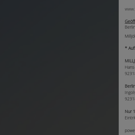
www.
Geöff
Berli
Millj
* Auf
MILL
Hans
92318
Berli
Ingol
9231
Nur 1
Eintr
power