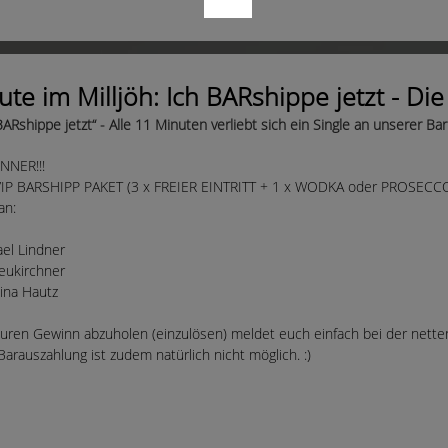
te im Milljöh: Ich BARshippe jetzt - Di
BARshippe jetzt“ - Alle 11 Minuten verliebt sich ein Single an unserer Ba
NNER!!!
 VIP BARSHIPP PAKET (3 x FREIER EINTRITT + 1 x WODKA oder PROSEC
an:
el Lindner
eukirchner
ina Hautz
ren Gewinn abzuholen (einzulösen) meldet euch einfach bei der nett
Barauszahlung ist zudem natürlich nicht möglich. :)