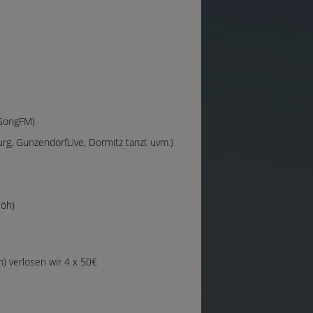
 GongFM)
g, GunzendorfLive, Dormitz tanzt uvm.)
jöh)
) verlosen wir 4 x 50€