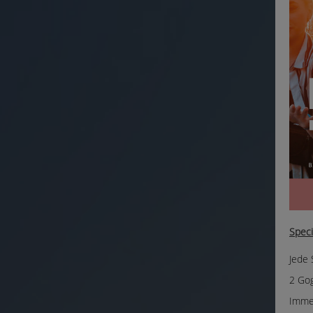
Specia
Jede
2 Gog
Immer