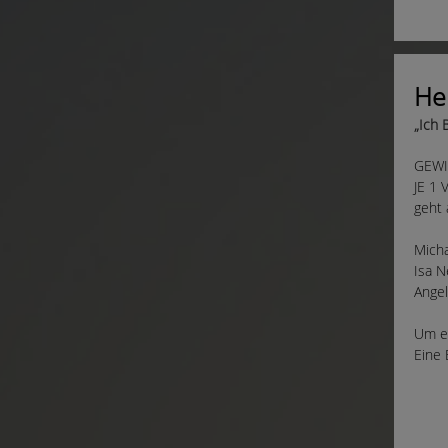
Heu
„Ich 
GEWI
JE 1
geht 
Micha
Isa N
Angel
Um eu
Eine 