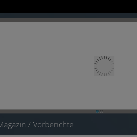
1
2
Magazin
/ Vorberichte