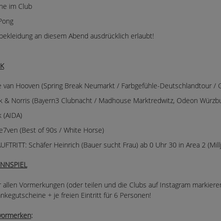
he im Club
Pong
ekleidung an diesem Abend ausdrücklich erlaubt!
K
e van Hooven (Spring Break Neumarkt / Farbgefühle-Deutschlandtour /
 & Norris (Bayern3 Clubnacht / Madhouse Marktredwitz, Odeon Würzbur
k (AIDA)
e7ven (Best of 90s / White Horse)
UFTRITT: Schäfer Heinrich (Bauer sucht Frau) ab 0 Uhr 30 in Area 2 (Mill
NNSPIEL
 allen Vormerkungen (oder teilen und die Clubs auf Instagram markieren
nkegutscheine + je freien Eintritt für 6 Personen!
 vormerken
: