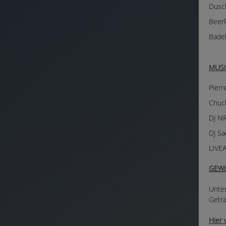
Dusc
Beer
Badeb
MUSI
Pierr
Chuck
DJ Ni
DJ Sa
LIVEA
GEWI
Unter
Geträ
Hier