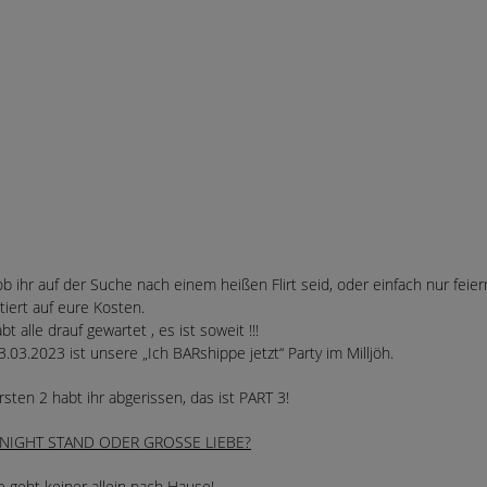
ob ihr auf der Suche nach einem heißen Flirt seid, oder einfach nur fei
tiert auf eure Kosten.
bt alle drauf gewartet , es ist soweit !!!
.03.2023 ist unsere „Ich BARshippe jetzt“ Party im Milljöh.
rsten 2 habt ihr abgerissen, das ist PART 3!
NIGHT STAND ODER GROSSE LIEBE?
 geht keiner allein nach Hause!