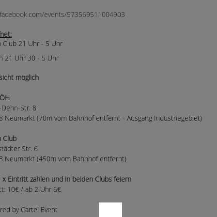
facebook.com/events/573569511004903
net:
n Club 21 Uhr - 5 Uhr
öh 21 Uhr 30 - 5 Uhr
sicht möglich
JÖH
-Dehn-Str. 8
 Neumarkt (70m vom Bahnhof entfernt - Ausgang Industriegebiet)
n Club
städter Str. 6
8 Neumarkt (450m vom Bahnhof entfernt)
 x Eintritt zahlen und in beiden Clubs feiern
itt: 10€ / ab 2 Uhr 6€
ed by Cartel Event