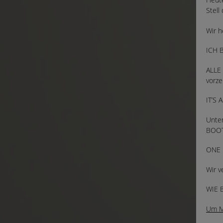
Stell
Wir h
ICH 
ALLE 
vorze
IT’S 
Unte
BOOT
ONE 
Wir v
WIE 
Um Mi