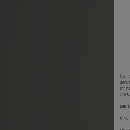
Egal 
garan
Ihr ha
Am 03
Die e
ONE 
Heute