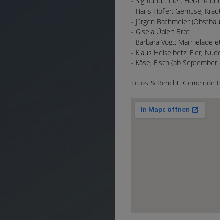
- Sigmund Geier: Fleisch- u
- Hans Höfler: Gemüse, Kräut
- Jürgen Bachmeier (Obstbau 
- Gisela Übler: Brot
- Barbara Vogt: Marmelade et
- Klaus Heiselbetz: Eier, Nud
- Käse, Fisch (ab September
Fotos & Bericht: Gemeinde 