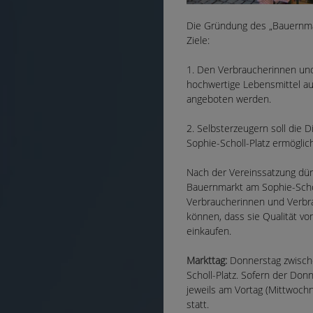
Die Gründung des „Bauernmar
Ziele:
1. Den Verbraucherinnen und 
hochwertige Lebensmittel aus
angeboten werden.
2. Selbsterzeugern soll die 
Sophie-Scholl-Platz ermöglic
Nach der Vereinssatzung dür
Bauernmarkt am Sophie-Schol
Verbraucherinnen und Verbr
können, dass sie Qualität vo
einkaufen.
Markttag:
Donnerstag zwisch
Scholl-Platz. Sofern der Donn
jeweils am Vortag (Mittwoch
statt.