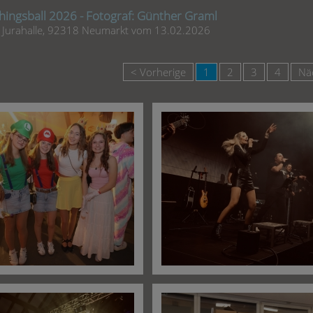
ingsball 2026 - Fotograf: Günther Graml
e Jurahalle, 92318 Neumarkt vom 13.02.2026
< Vorherige
1
2
3
4
Nä