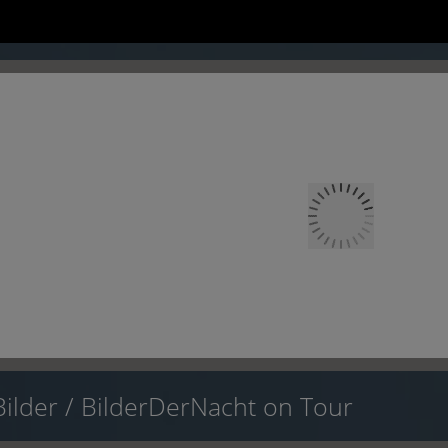
1
2
Bilder
/
BilderDerNacht on Tour