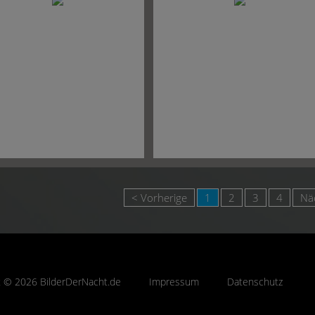
< Vorherige
1
2
3
4
Nä
t © 2026 BilderDerNacht.de
Impressum
Datenschutz