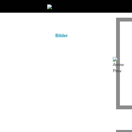
Startseite
Magazin
Bilder
Eventkalender
Clubs / Partner
Service / Taxi
Gastro Guide
DJs & Bands
Team