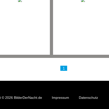
< Vorherige
1
2
3
4
5
6
t © 2026 BilderDerNacht.de
Impressum
Datenschutz