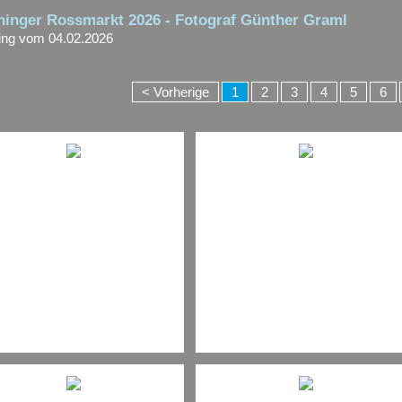
hinger Rossmarkt 2026 - Fotograf Günther Graml
ing vom 04.02.2026
< Vorherige
1
2
3
4
5
6