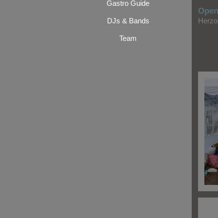
Gastro Guide
Open
DJs & Bands
Herzo
Team