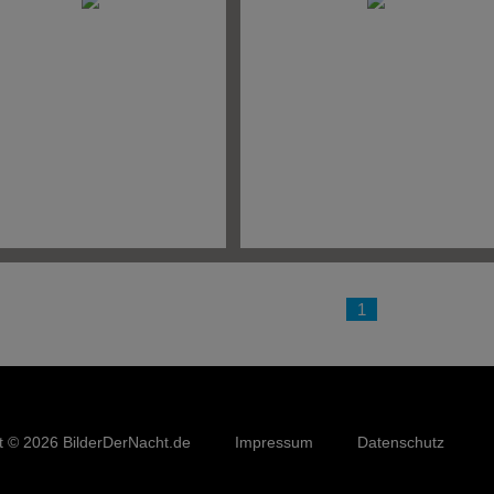
< Vorherige
1
2
Nächste
t © 2026 BilderDerNacht.de
Impressum
Datenschutz