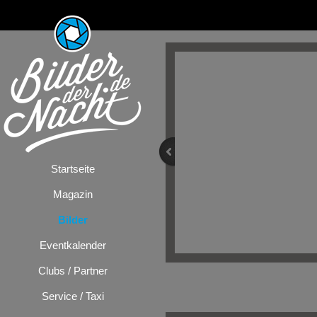
Startseite
Magazin
Bilder
Eventkalender
Clubs / Partner
Bilder
/
Festiva
Service / Taxi