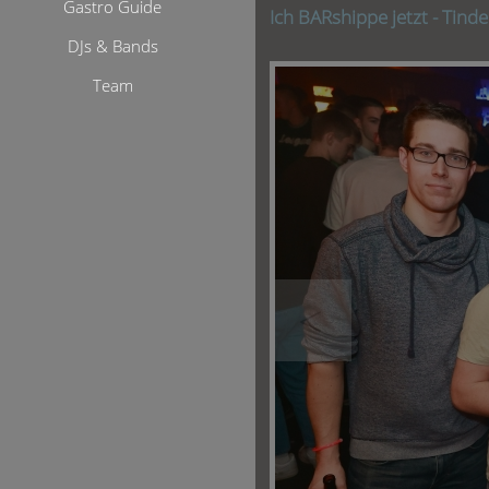
Gastro Guide
Ich BARshippe jetzt - Tinde
DJs & Bands
Team
<