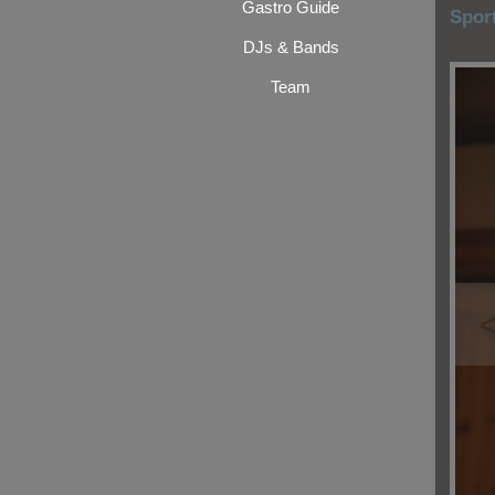
Gastro Guide
Spor
DJs & Bands
Team