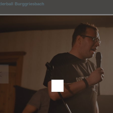
tlerball Burggriesbach
<