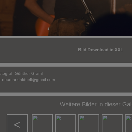
Bild Download in XXL
otograf:
Günther Graml
l:
neumarktaktuell@gmail.com
Weitere Bilder in dieser Gal
<