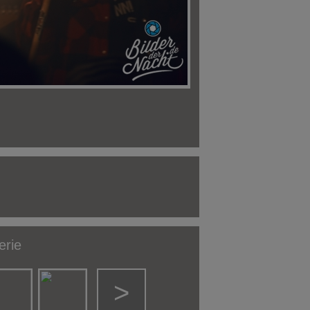
erie
>