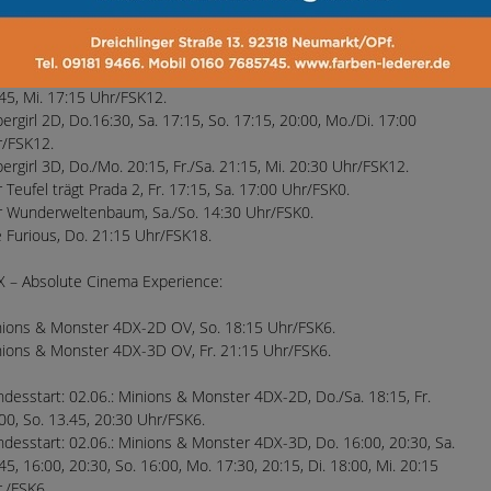
15, 20: 30, Di./Mi. 17:45, 20:30 Uhr/FSK16.
ry Movie, Do.-So. 19:00, Mo. 21:00, Di. 17:45, Mi. 20:15 Uhr/FSK16.
 Super Mario Galaxy Film, Sa. 13:45 Uhr/FSK6.
r Wars – The Mandalorian and Grogu 2D, Fr. 17:00, Sa. 20:15, Sp.
45, Mi. 17:15 Uhr/FSK12.
ergirl 2D, Do.16:30, Sa. 17:15, So. 17:15, 20:00, Mo./Di. 17:00
/FSK12.
ergirl 3D, Do./Mo. 20:15, Fr./Sa. 21:15, Mi. 20:30 Uhr/FSK12.
 Teufel trägt Prada 2, Fr. 17:15, Sa. 17:00 Uhr/FSK0.
 Wunderweltenbaum, Sa./So. 14:30 Uhr/FSK0.
 Furious, Do. 21:15 Uhr/FSK18.
 – Absolute Cinema Experience:
ions & Monster 4DX-2D OV, So. 18:15 Uhr/FSK6.
ions & Monster 4DX-3D OV, Fr. 21:15 Uhr/FSK6.
desstart: 02.06.: Minions & Monster 4DX-2D, Do./Sa. 18:15, Fr.
00, So. 13.45, 20:30 Uhr/FSK6.
desstart: 02.06.: Minions & Monster 4DX-3D, Do. 16:00, 20:30, Sa.
45, 16:00, 20:30, So. 16:00, Mo. 17:30, 20:15, Di. 18:00, Mi. 20:15
./FSK6.