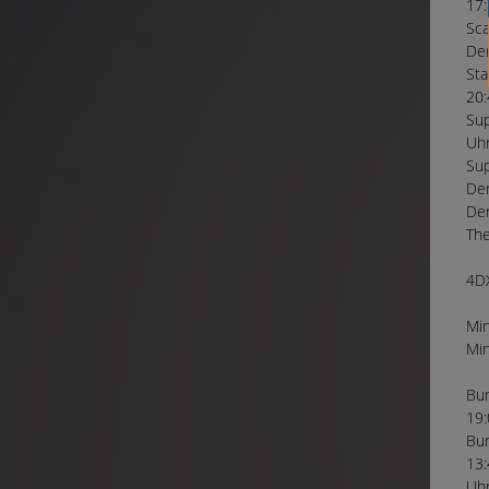
17:
Sca
Der
Sta
20:
Sup
Uhr
Sup
Der
Der
The
4DX
Min
Min
Bun
19:
Bun
13:
Uhr