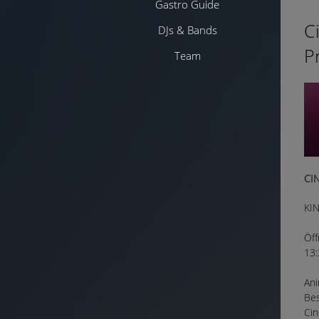
Gastro Guide
C
DJs & Bands
P
Team
CI
KI
Öff
13:
Ani
Bes
Cin