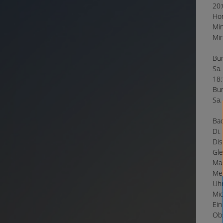
20:
Hor
Min
Min
Bun
Sa.
18:
Bun
Sa.
Bac
Di.
Dis
Gle
Mas
Mei
Uhr
Mic
Ein
Obs