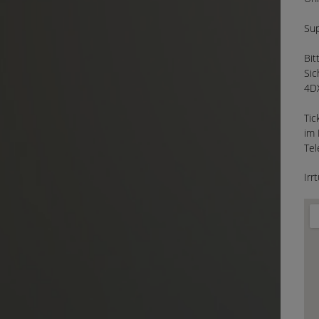
Sup
Bit
Sic
4DX
Tic
im 
Tel
Irr