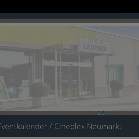
1
2
Eventkalender
/ Cineplex Neumarkt