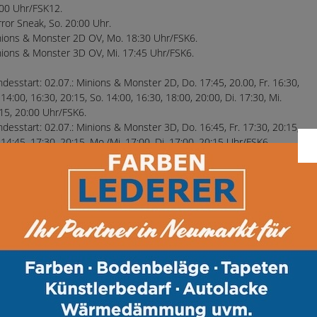
00 Uhr/FSK12.
ror Sneak, So. 20:00 Uhr.
ions & Monster 2D OV, Mo. 18:30 Uhr/FSK6.
ions & Monster 3D OV, Mi. 17:45 Uhr/FSK6.
desstart: 02.07.: Minions & Monster 2D, Do. 17:45, 20.00, Fr. 16:30,
 14:00, 16:30, 20:15, So. 14:00, 16:30, 18:00, 20:00, Di. 17:30, Mi.
15, 20:00 Uhr/FSK6.
desstart: 02.07.: Minions & Monster 3D, Do. 16:45, Fr. 17:30, 20:15,
 14:45, 17:30, 20:15, Mo./Mi. 17:00, Di. 17:00, 20:15 Uhr/FSK6.
krooms, Do. 16:15, 20:30, Fr./Sa./Mo. 17:45, 20:30, So. 18:15, 20:30,
 17:15, 20:30, Mi. 17:00, 20:15 Uhr/FSK16.
closure Day, Do./Mo.-Mi. 19:45, Fr./Sa. 20:00 Uhr/FSK12.
nnkill: Ein Schafskrimi, Sa. 14:15, So. 13:45 Uhr/FSK6.
ters of the Universe, Fr. 20:15, Sa. 14:15 Uhr/FSK12.
ne Freundin Conni – Abenteuer mit Kranich Klaus, So. 13:45
/FSK0.
hael, So. 14:15 Uhr/FSK6.
 Münchner im Himmel, Fr./Sa. 19:00, So. 16:10 Uhr/FSK6.
ession, Do. 17:15, 20:45, Fr./Sa. 16:15, 21:15, So. 17:15, 21:15, Mo.