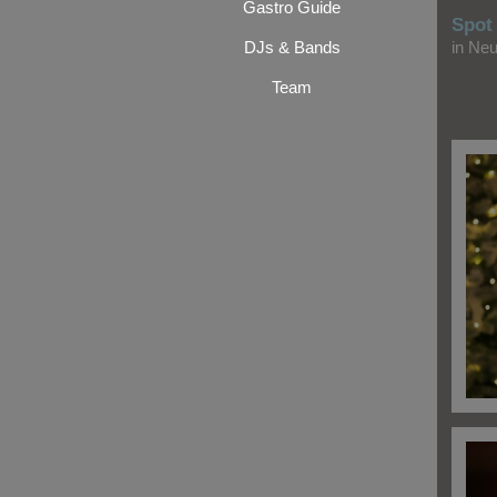
Gastro Guide
Spot
DJs & Bands
in Ne
Team